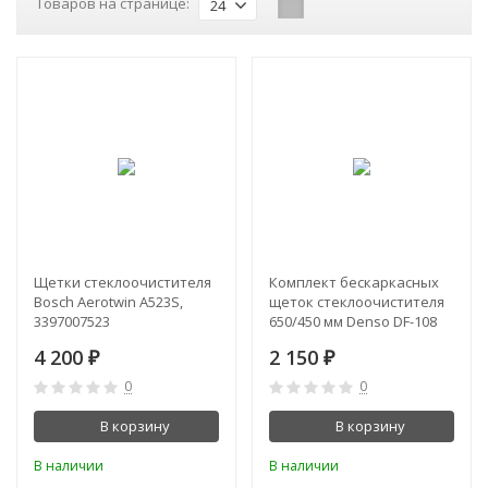
Товаров на странице:
24
Щетки стеклоочистителя
Комплект бескаркасных
Bosch Aerotwin A523S,
щеток стеклоочистителя
3397007523
650/450 мм Denso DF-108
4 200
2 150
₽
₽
0
0
В корзину
В корзину
В наличии
В наличии