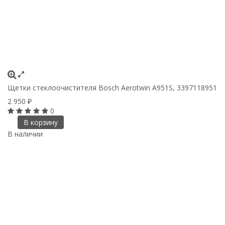
Щетки стеклоочистителя Bosch Aerotwin A951S, 3397118951
2 950
₽
0
В корзину
В наличии