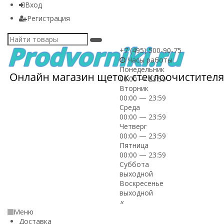
Вход
Регистрация
+7 (495) 500-90-75
Часы работы
Понедельник
00:00 — 23:59
Вторник
00:00 — 23:59
Среда
00:00 — 23:59
Четверг
00:00 — 23:59
Пятница
00:00 — 23:59
Суббота
выходной
Воскресенье
выходной
×
Меню
Доставка